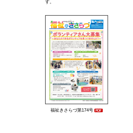
す。
福祉きさらづ第174号