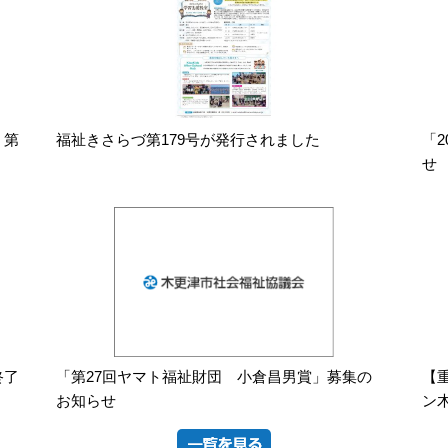
」第
福祉きさらづ第179号が発行されました
「
せ
終了
「第27回ヤマト福祉財団 小倉昌男賞」募集の
【
お知らせ
ン